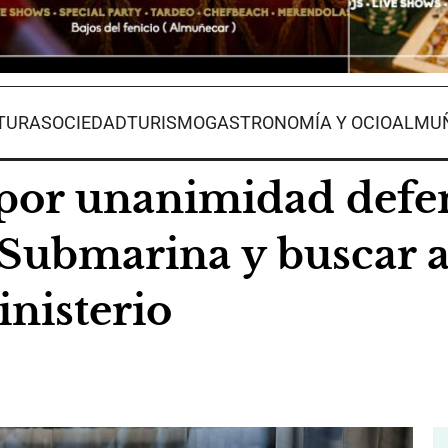
TURA
SOCIEDAD
TURISMO
GASTRONOMÍA Y OCIO
ALMUÑ
por unanimidad defen
Submarina y buscar a
inisterio