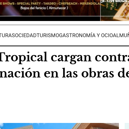
TURA
SOCIEDAD
TURISMO
GASTRONOMÍA Y OCIO
ALMUÑ
 Tropical cargan cont
inación en las obras d