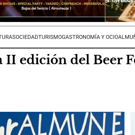
TURA
SOCIEDAD
TURISMO
GASTRONOMÍA Y OCIO
ALMUÑ
II edición del Beer F