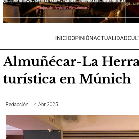
INICIO
OPINIÓN
ACTUALIDAD
CUL
Almuñécar-La Herra
turística en Múnich
Redacción
4 Abr 2025