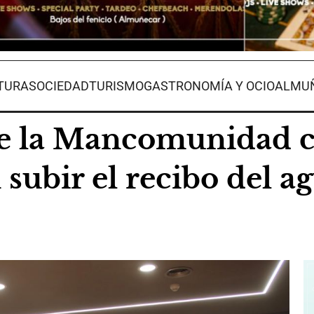
TURA
SOCIEDAD
TURISMO
GASTRONOMÍA Y OCIO
ALMUÑ
ue la Mancomunidad co
ubir el recibo del a