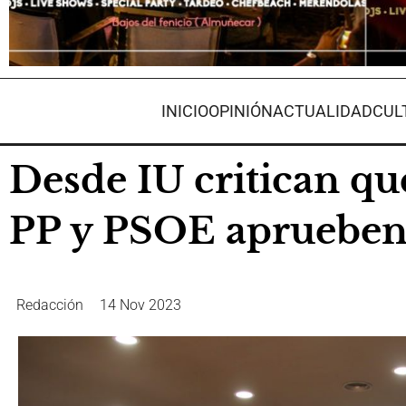
INICIO
OPINIÓN
ACTUALIDAD
CUL
Desde IU critican q
PP y PSOE aprueben s
Redacción
14 Nov 2023