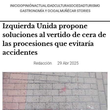
INICIO
OPINIÓN
ACTUALIDAD
CULTURA
SOCIEDAD
TURISMO
GASTRONOMÍA Y OCIO
ALMUÑÉCAR STORIES
Izquierda Unida propone
soluciones al vertido de cera de
las procesiones que evitaría
accidentes
Redacción
29 Abr 2025