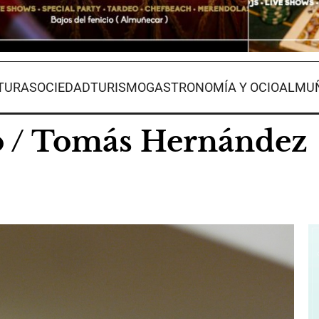
TURA
SOCIEDAD
TURISMO
GASTRONOMÍA Y OCIO
ALMUÑ
no / Tomás Hernández