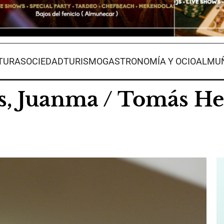
TURA
SOCIEDAD
TURISMO
GASTRONOMÍA Y OCIO
ALMUÑ
os, Juanma / Tomás H