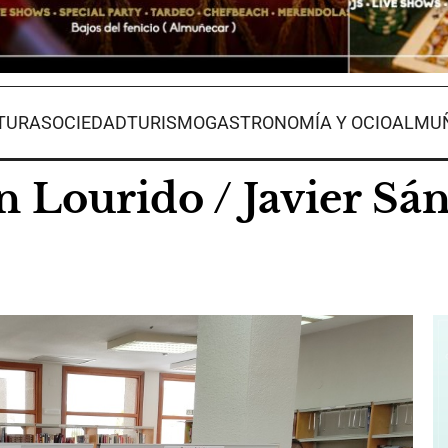
TURA
SOCIEDAD
TURISMO
GASTRONOMÍA Y OCIO
ALMUÑ
Lourido / Javier Sá