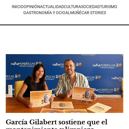
INICIO
OPINIÓN
ACTUALIDAD
CULTURA
SOCIEDAD
TURISMO
GASTRONOMÍA Y OCIO
ALMUÑÉCAR STORIES
García Gilabert sostiene que el