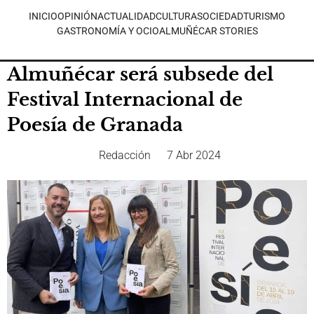
INICIO
OPINIÓN
ACTUALIDAD
CULTURA
SOCIEDAD
TURISMO
GASTRONOMÍA Y OCIO
ALMUÑÉCAR STORIES
Almuñécar será subsede del
Festival Internacional de
Poesía de Granada
Redacción
7 Abr 2024