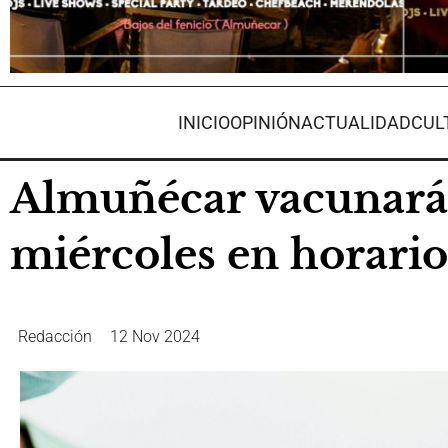
INICIO
OPINIÓN
ACTUALIDAD
CUL
Almuñécar vacunará d
miércoles en horari
Redacción
12 Nov 2024