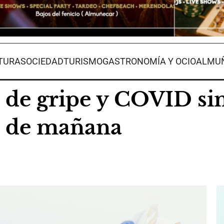
TURA
SOCIEDAD
TURISMO
GASTRONOMÍA Y OCIO
ALMUÑ
e gripe y COVID sin 
o de mañana