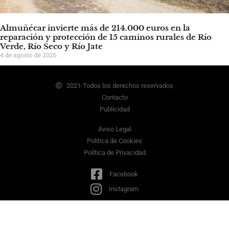
Almuñécar invierte más de 214.000 euros en la
reparación y protección de 15 caminos rurales de Río
Verde, Río Seco y Río Jate
4 de agosto de 2026
2021-Todos los derechos reservados
Contacto
Publicidad
Aviso Legal
Política de Cookies
Política de Privacidad
Facebook
Instagram