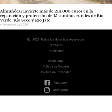
Almuñécar invierte más de 214.000 euros en la
reparación y protección de 15 caminos rurales de Río
Verde, Río Seco y Río Jate
4 de agosto de 2026
2021-Todos los derechos reservados
Contacto
Publicidad
Aviso Legal
Política de Cookies
Política de Privacidad
Facebook
Instagram