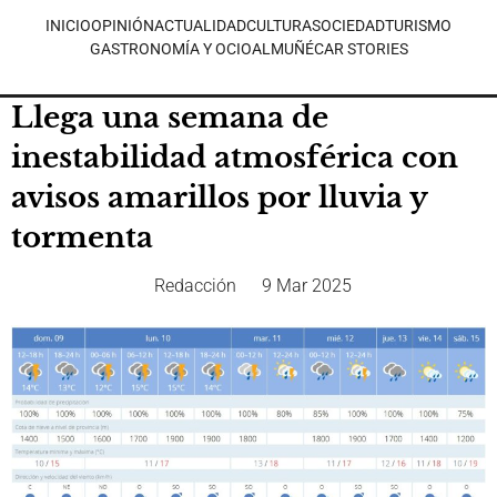
INICIO
OPINIÓN
ACTUALIDAD
CULTURA
SOCIEDAD
TURISMO
GASTRONOMÍA Y OCIO
ALMUÑÉCAR STORIES
Llega una semana de
inestabilidad atmosférica con
avisos amarillos por lluvia y
tormenta
Redacción
9 Mar 2025