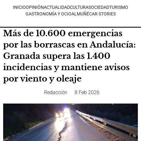
INICIO
OPINIÓN
ACTUALIDAD
CULTURA
SOCIEDAD
TURISMO
GASTRONOMÍA Y OCIO
ALMUÑÉCAR STORIES
Más de 10.600 emergencias
por las borrascas en Andalucía:
Granada supera las 1.400
incidencias y mantiene avisos
por viento y oleaje
Redacción
8 Feb 2026